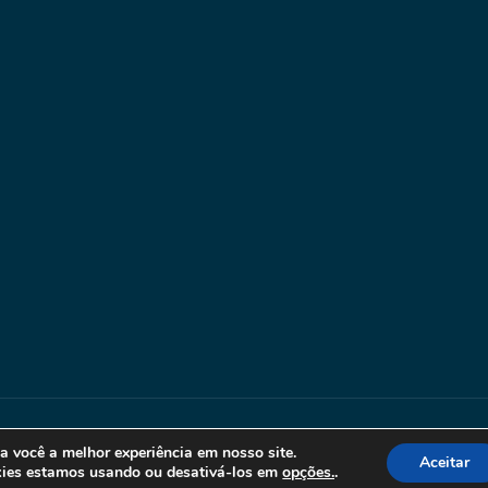
gram
us Soluções
a você a melhor experiência em nosso site.
Aceitar
kies estamos usando ou desativá-los em
opções.
.