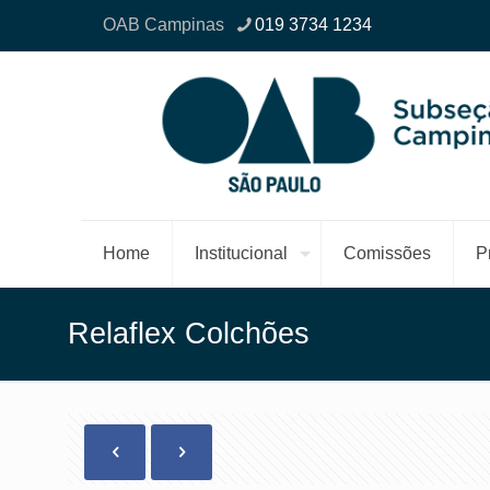
OAB Campinas
019 3734 1234
Home
Institucional
Comissões
P
Relaflex Colchões