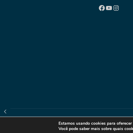
Facebook
Youtube
Insta
Todos os Direitos Reservados. Desenvolvido por
Akt
Estamos usando cookies para oferecer 
Você pode saber mais sobre quais coo