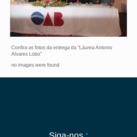
Confira as fotos da entrega da “Láurea Antonio
Alvares Lobo”
no images were found
Siga-nos :