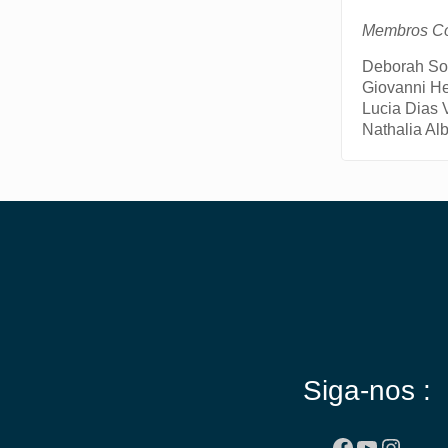
Membros Co
Deborah So
Giovanni He
Lucia Dias 
Nathalia Al
Siga-nos :
Facebook
Youtube
Insta