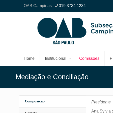
OAB Campinas
019 3734 1234
Home
Institucional
Comissões
P
Mediação e Conciliação
Composição
Presidente
Ana Sylvia 