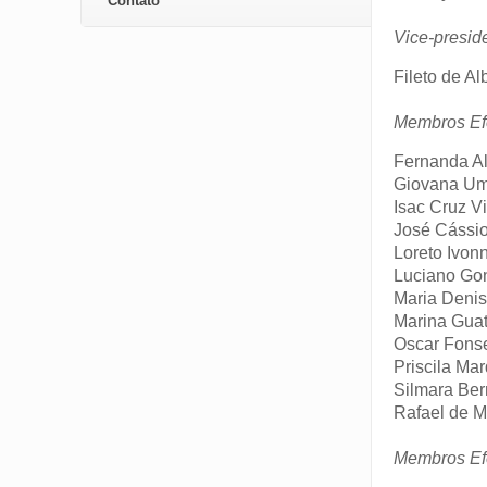
Contato
Vice-presid
Fileto de A
Membros Ef
Fernanda A
Giovana Um
Isac Cruz Vi
José Cássio
Loreto Ivo
Luciano Gon
Maria Denis
Marina Guat
Oscar Fons
Priscila Ma
Silmara Ber
Rafael de Me
Membros Ef