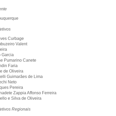
ente
lbuquerque
etivos
lves Curbage
buzeiro Valent
eira
 Garcia
nne Pumarino Canete
din Faria
e de Oliveira
elli Guimarães de Lima
echi Neto
rques Pereira
nadete Zappia Affonso Ferreira
llo e Silva de Oliveira
etivos Regionais