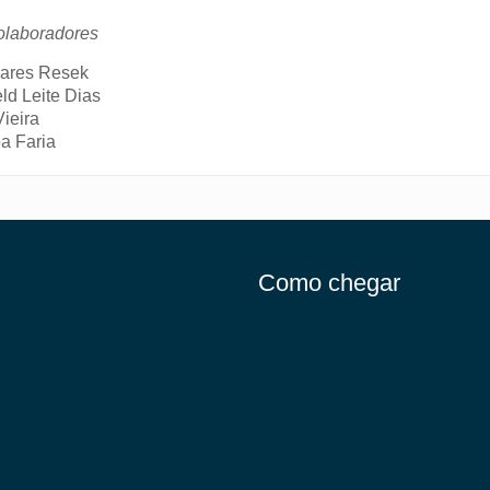
laboradores
ares Resek
ld Leite Dias
Vieira
ba Faria
Como chegar
gram